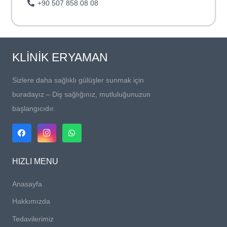
+90 507 858 08 08
KLİNİK ERYAMAN
Sizlere daha sağlıklı gülüşler sunmak için
buradayız – Diş sağlığınız, mutluluğunuzun
başlangıcıdır.
HIZLI MENU
Anasayfa
Hakkımızda
Tedavilerimiz