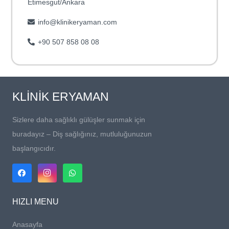
Etimesgut/Ankara
info@klinikeryaman.com
+90 507 858 08 08
KLİNİK ERYAMAN
Sizlere daha sağlıklı gülüşler sunmak için
buradayız – Diş sağlığınız, mutluluğunuzun
başlangıcıdır.
HIZLI MENU
Anasayfa