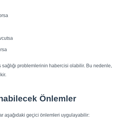
orsa
evcutsa
orsa
ş sağlığı problemlerinin habercisi olabilir. Bu nedenle,
ir.
ınabilecek Önlemler
ar aşağıdaki geçici önlemleri uygulayabilir: