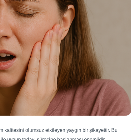
kalitesini olumsuz etkileyen yaygın bir şikayettir. Bu
anı ile uygun tedavi sürecine başlanması önemlidir.