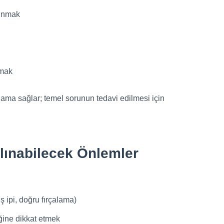
çınmak
amak
lama sağlar; temel sorunun tedavi edilmesi için
Alınabilecek Önlemler
 ipi, doğru fırçalama)
iğine dikkat etmek