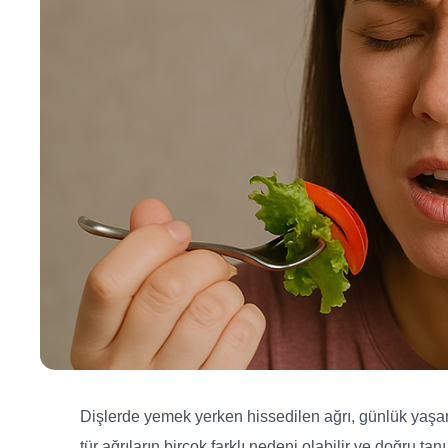
Dişlerde yemek yerken hissedilen ağrı, günlük yaşam 
tür ağrıların birçok farklı nedeni olabilir ve doğru t