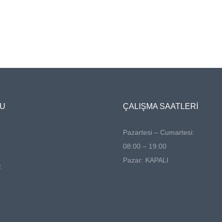
NU
ÇALIŞMA SAATLERİ
Pazartesi – Cumartesi:
08:00 – 19:00
Pazar: KAPALI
z