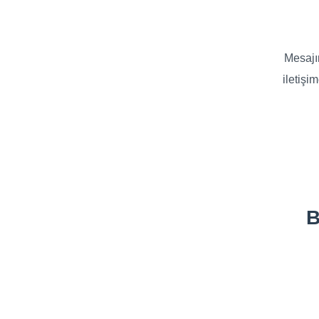
Mesajı
iletişi
B