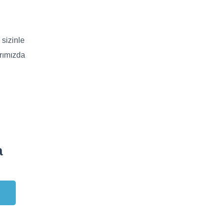
sizinle
arımızda
a