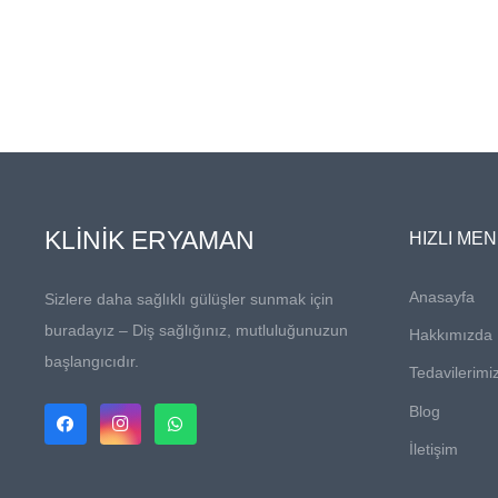
KLİNİK ERYAMAN
HIZLI ME
Anasayfa
Sizlere daha sağlıklı gülüşler sunmak için
buradayız – Diş sağlığınız, mutluluğunuzun
Hakkımızda
başlangıcıdır.
Tedavilerimi
Blog
İletişim