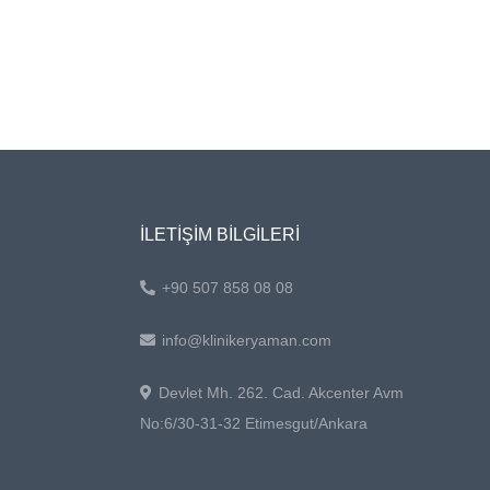
İLETİŞİM BİLGİLERİ
+90 507 858 08 08
info@klinikeryaman.com
Devlet Mh. 262. Cad. Akcenter Avm
No:6/30-31-32 Etimesgut/Ankara